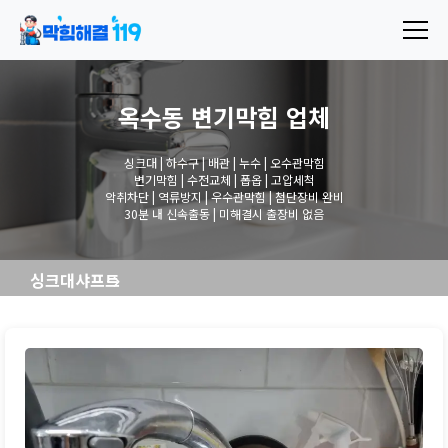
옥수동 변기막힘
업체
싱크대 | 하수구 | 배관 | 누수 | 오수관막힘
변기막힘 | 수전교체 | 폽옵 | 고압세척
악취차단 | 역류방지 | 우수관막힘 | 첨단장비 완비
30분 내 신속출동 | 미해결시 출장비 없음
싱크대샤프트